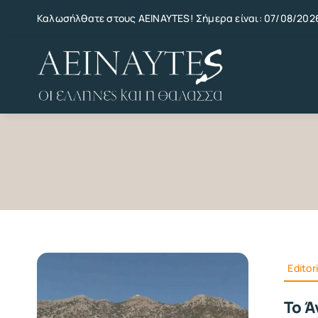
Skip
Καλωσήλθατε στους AEINAYTES! Σήμερα είναι: 07/08/202
to
content
Editori
Το Ά