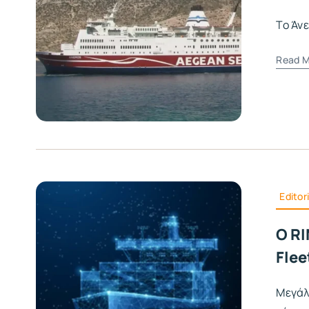
Το Άν
Read M
Editori
Ο RI
Flee
Μεγάλ