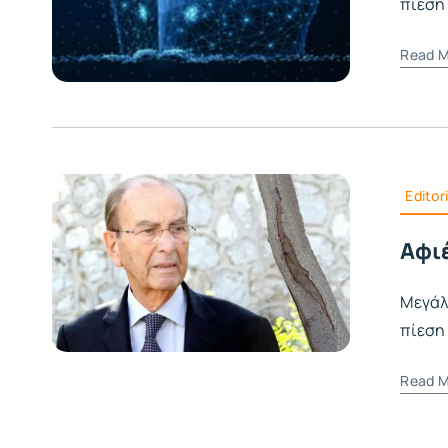
πίεση
Read M
Editori
Αφι
Μεγάλ
πίεση
Read M