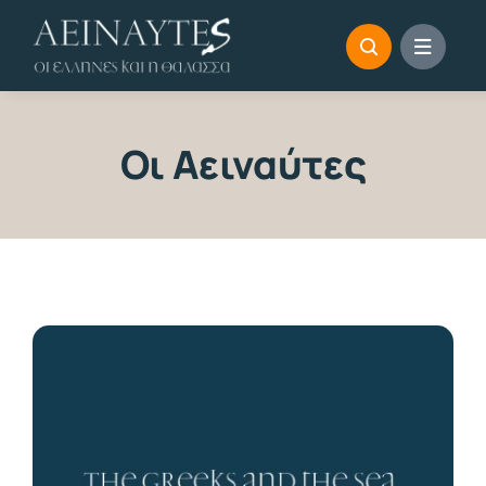
Skip
to
content
Οι Αειναύτες