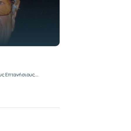
υς Επτανήσιους...