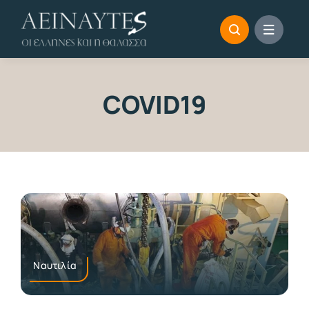
Skip
to
content
COVID19
Ναυτιλία