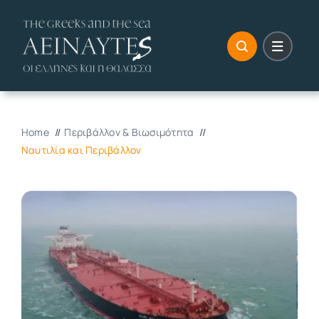
Skip
to
content
Home
Περιβάλλον & Βιωσιμότητα
Ναυτιλία και Περιβάλλον