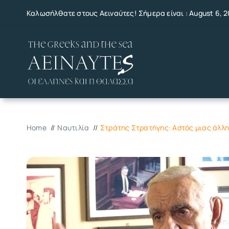
Skip
Καλωσήλθατε στους Αειναύτες! Σήμερα είναι : August 6, 
to
content
Home
Ναυτιλία
Στράτης Στρατήγης: Αστός μιας άλλ