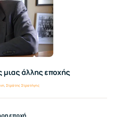
 μιας άλλης εποχής
νη
,
Στράτης Στρατήγης
ηρη εποχή